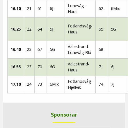
Lonevåg-
16.10
21
61
6J
62
6Mix
Haus
Fotlandsvåg-
16.25
22
64
5J
65
5G
Haus
Valestrand-
16.40
23
67
5G
68
Lonevåg Blå
Valestrand-
16.55
23
70
6G
71
6J
Haus
Fotlandsvåg-
17.10
24
73
6Mix
74
7J
Hjellvik
Sponsorar