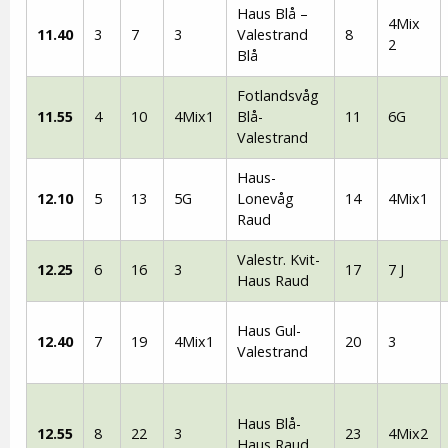
Haus Blå –
4Mix
11.40
3
7
3
Valestrand
8
2
Blå
Fotlandsvåg
11.55
4
10
4Mix1
Blå-
11
6G
Valestrand
Haus-
12.10
5
13
5G
Lonevåg
14
4Mix1
Raud
Valestr. Kvit-
12.25
6
16
3
17
7 J
Haus Raud
Haus Gul-
12.40
7
19
4Mix1
20
3
Valestrand
Haus Blå-
12.55
8
22
3
23
4Mix2
Haus Raud