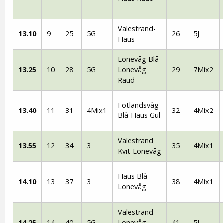
Valestrand-
13.10
9
25
5G
26
5J
Haus
Lonevåg Blå-
13.25
10
28
5G
Lonevåg
29
7Mix2
Raud
Fotlandsvåg
13.40
11
31
4Mix1
32
4Mix2
Blå-Haus Gul
Valestrand
13.55
12
34
3
35
4Mix1
Kvit-Lonevåg
Haus Blå-
14.10
13
37
3
38
4Mix1
Lonevåg
Valestrand-
14.25
14
40
5G
Lonevåg
41
5J