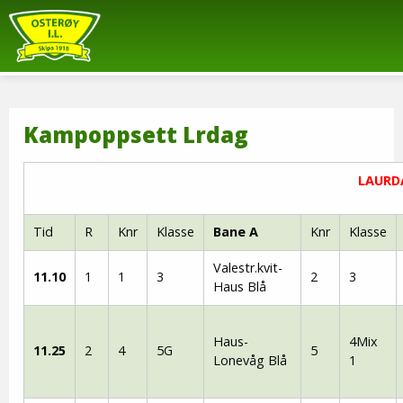
Kampoppsett Lrdag
LAUR
Tid
R
Knr
Klasse
Bane A
Knr
Klasse
Valestr.kvit-
11.10
1
1
3
2
3
Haus Blå
Haus-
4Mix
11.25
2
4
5G
5
Lonevåg Blå
1