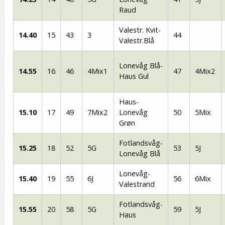
Raud
Valestr. Kvit-
14.40
15
43
3
44
Valestr.Blå
Lonevåg Blå-
14.55
16
46
4Mix1
47
4Mix2
Haus Gul
Haus-
15.10
17
49
7Mix2
Lonevåg
50
5Mix
Grøn
Fotlandsvåg-
15.25
18
52
5G
53
5J
Lonevåg Blå
Lonevåg-
15.40
19
55
6J
56
6Mix
Valestrand
Fotlandsvåg-
15.55
20
58
5G
59
5J
Haus