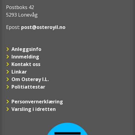
Postboks 42
5293 Lonevåg
Epost:
post@osteroyil.no
Anleggsinfo
Innmelding
Kontakt oss
Linkar
Om Osterøy I.L.
Politiattestar
Personvernerklæring
Varsling i idretten