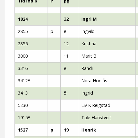
Tid løp 6
P
pg
1824
32
Ingri M
2855
p
8
Ingvild
2855
12
Kristina
3000
11
Marit B
3316
8
Randi
3412*
Nora Horsås
3413
5
Ingrid
5230
Liv K Reigstad
1915*
Tale Hanstveit
1527
p
19
Henrik