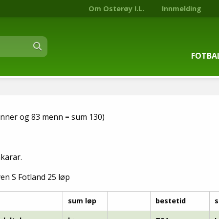
Om Osterøy I.L.
Innmelding
FOTBA
Om fot
Trenin
kvinner og 83 menn = sum 130)
Kontak
akarar.
Stjern
en S Fotland 25 løp
Nyhets
sum løp
bestetid
s