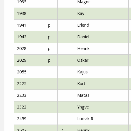
1935
Magne
1938
Kay
1941
p
Erlend
1942
p
Daniel
2028
p
Henrik
2029
p
Oskar
2055
Kajus
2225
Kurt
2233
Matas
2322
Yngve
2459
Ludvik R
2507
7
Henrik