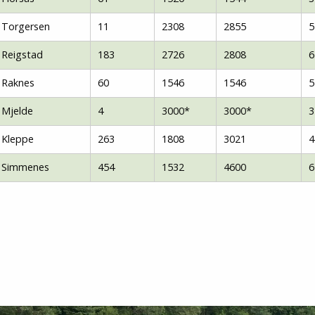
Torgersen
11
2308
2855
5
Reigstad
183
2726
2808
6
Raknes
60
1546
1546
5
Mjelde
4
3000*
3000*
3
Kleppe
263
1808
3021
4
Simmenes
454
1532
4600
6