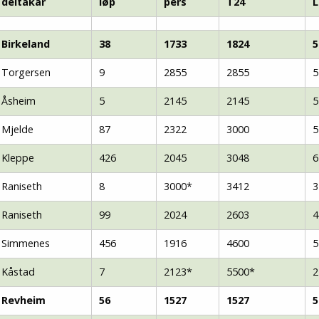
deltakar
løp
pers
T24
L
Senior
Birkeland
38
1733
1824
5
Medie
Torgersen
9
2855
2855
5
OIL Fo
Åsheim
5
2145
2145
5
Mjelde
87
2322
3000
5
Kleppe
426
2045
3048
6
Raniseth
8
3000*
3412
3
Raniseth
99
2024
2603
4
Simmenes
456
1916
4600
5
Kåstad
7
2123*
5500*
2
Revheim
56
1527
1527
5