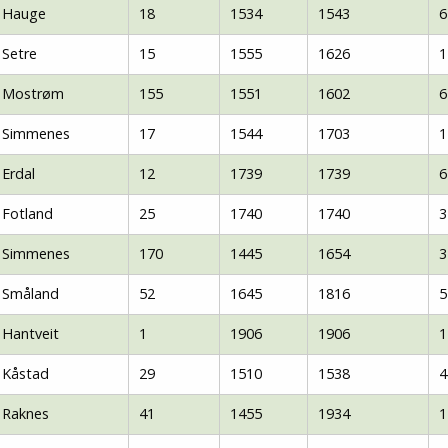
Hauge
18
1534
1543
6
Setre
15
1555
1626
1
Mostrøm
155
1551
1602
6
Simmenes
17
1544
1703
1
Erdal
12
1739
1739
6
Fotland
25
1740
1740
3
Simmenes
170
1445
1654
3
Småland
52
1645
1816
5
Hantveit
1
1906
1906
1
Kåstad
29
1510
1538
4
Raknes
41
1455
1934
1