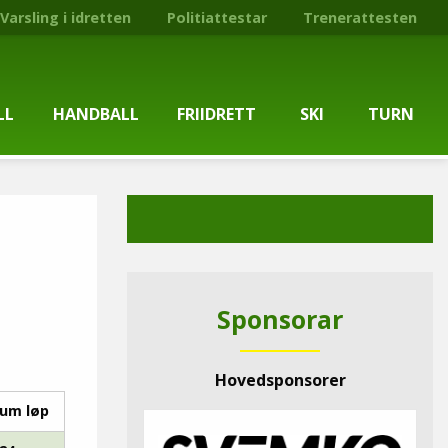
Varsling i idretten
Politiattestar
Trenerattesten
LL
HANDBALL
FRIIDRETT
SKI
TURN
ballgruppa
Om gruppa
Om gruppa
Om turngruppa
Om gruppa
gstider
Kontaktpersonar
Kontaktpersonar
Kontaktpersonar
Kontaktpersonar
tpersonar
Treningstilbod
Treningstilbod
Treningstilbod
Treningstilbod
Sponsorar
elaget
Nyheitsarkiv
Nyheitsarkiv
Treningstid
Nyheitsarkiv
Hovedsponsorer
arkiv
Mediesaker
Mosjonsløp
Medlemsinformasjon
Lysløypas vener
um løp