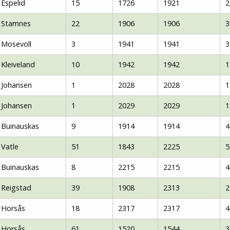
Espelid
15
1726
1921
2
Stamnes
22
1906
1906
3
Mosevoll
3
1941
1941
3
Kleiveland
10
1942
1942
1
Johansen
1
2028
2028
1
Johansen
1
2029
2029
1
Buinauskas
9
1914
1914
4
Vatle
51
1843
2225
5
Buinauskas
8
2215
2215
4
Reigstad
39
1908
2313
2
Horsås
18
2317
2317
4
Horsås
61
1520
1544
3