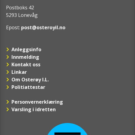
Postboks 42
5293 Lonevåg
Epost:
post@osteroyil.no
Anleggsinfo
Innmelding
Kontakt oss
Linkar
Om Osterøy I.L.
Politiattestar
Personvernerklæring
Varsling i idretten