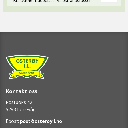
Brakvatnet badeplass, Valestrandsfossen
Kontakt oss
Postboks 42
5293 Lonevåg
Epost:
post@osteroyil.no