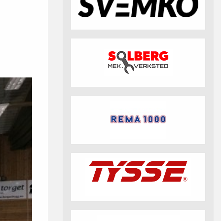
fotball 2026
Aktuell info m.m.
Retningslinjer på trening
saker
Resultat og statistikk
Fotosamtykke
tball Klubbshop
Linkar
Nyheitsarkiv