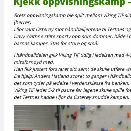
Kjekk oppvisningskamp – 
Årets oppvisningskamp ble spilt mellom Viking TIF sin
(herrer)
I fjor vant Osterøy mot håndballjentene til Tertnes og 
Davy Wathne stilte sporty opp som dommer, både i o
barnas kamper. Stas for store og små!
I håndballdelen gikk Viking TIF tidlig i ledelsen med 4
missfornøyd med.
Han fikk justert forsvaret sitt samt de skulle utføre «
De hjalp! Anders Hatland scoret to ganger i håndballd
det som tyder på ledelse i verdensklasse fra benken.
Viking TIF ledet 5-2 til pause før lagene skulle spille
det Tertnes hadde i fjor da Osterøy snudde kampen.