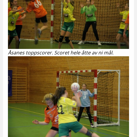
Åsanes toppscorer. Scoret hele åtte av ni mål.