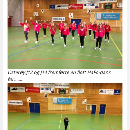
Osterøy J12 og J14 fremførte en flott HaFo-dans
før…….