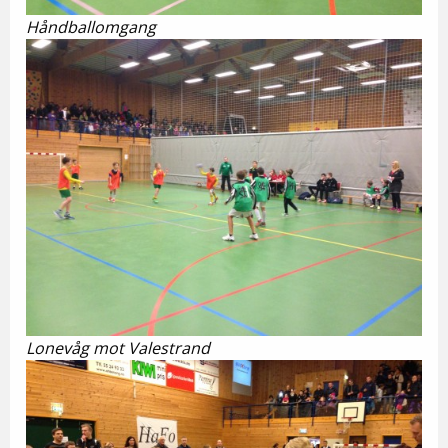
Håndballomgang
Lonevåg mot Valestrand