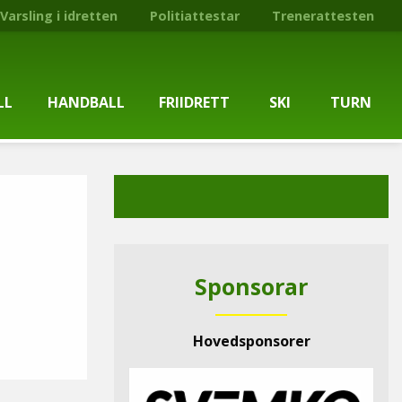
Varsling i idretten
Politiattestar
Trenerattesten
LL
HANDBALL
FRIIDRETT
SKI
TURN
ballgruppa
Om gruppa
Om gruppa
Om turngruppa
Om gruppa
gstider
Kontaktpersonar
Kontaktpersonar
Kontaktpersonar
Kontaktpersonar
tpersonar
Treningstilbod
Treningstilbod
Treningstilbod
Treningstilbod
Sponsorar
elaget
Nyheitsarkiv
Nyheitsarkiv
Treningstid
Nyheitsarkiv
Hovedsponsorer
arkiv
Mediesaker
Mosjonsløp
Medlemsinformasjon
Lysløypas vener