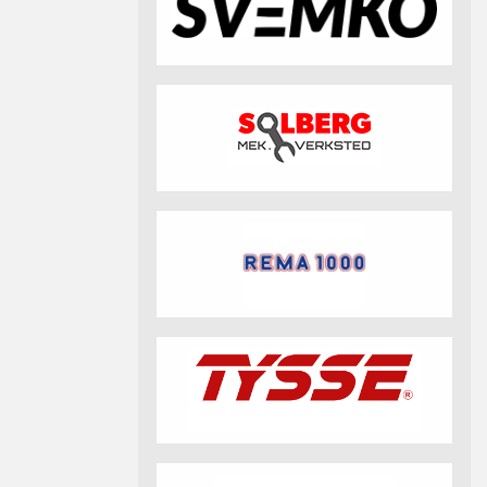
fotball 2026
Aktuell info m.m.
Retningslinjer på trening
saker
Resultat og statistikk
Fotosamtykke
tball Klubbshop
Linkar
Nyheitsarkiv