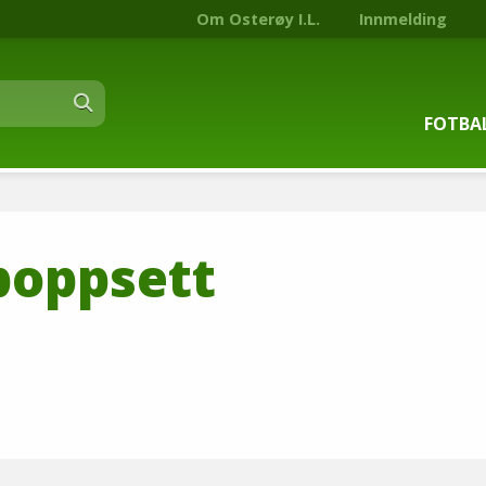
Om Osterøy I.L.
Innmelding
FOTBA
Om fot
poppsett
Trenin
Kontak
Stjern
Nyhets