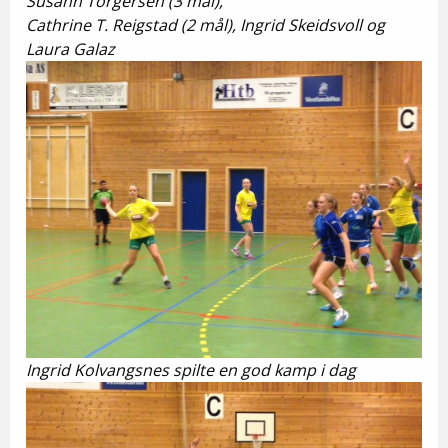
Susann Torgersen (3 mål),
Cathrine T. Reigstad (2 mål), Ingrid Skeidsvoll og
Laura Galaz
Ingrid Kolvangsnes spilte en god kamp i dag