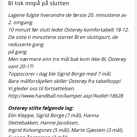
BI tok innpå på slutten
Lagene fulgte hverandre de første 20. minuttene av
2. omgang.
10 minutt før slutt ledet Osterøy komfortabelt 18-12.
De siste ti minuttene startet BI en sluttspurt, de
reduserte gang
på gang.
Men nærmere enn tre mål bak kom ikke BI, Osterøy
vant 20-17!
Toppscorer i dag ble Sigrid Borge med 7 mål.
Bare målforskjellen skiller Osterøy fra tabelltopp!
Vi gleder oss til fortsettelsen.
http://www.handball.no/kamper.asp?AvdId=18628
Osterøy stilte følgende lag:
Elin Kleppe, Sigrid Borge (7 mål), Hanna
Slettebakken, Hanne Jacobsen,
Ingrid Kolvangsnes (5 mål), Marte Gjøstein (3 mål),