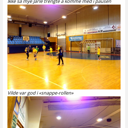
Ikke så mye Jarle trengte å komme med i pausen
Vilde var god i «snappe-rollen»