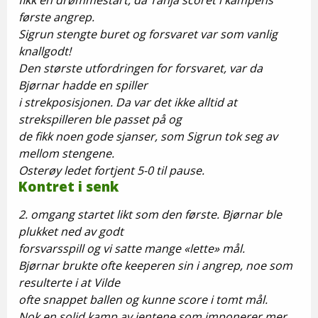
fikk en drømmestart, da Tanja scoret i kampens
første angrep.
Sigrun stengte buret og forsvaret var som vanlig
knallgodt!
Den største utfordringen for forsvaret, var da
Bjørnar hadde en spiller
i strekposisjonen. Da var det ikke alltid at
strekspilleren ble passet på og
de fikk noen gode sjanser, som Sigrun tok seg av
mellom stengene.
Osterøy ledet fortjent 5-0 til pause.
Kontret i senk
2. omgang startet likt som den første. Bjørnar ble
plukket ned av godt
forsvarsspill og vi satte mange «lette» mål.
Bjørnar brukte ofte keeperen sin i angrep, noe som
resulterte i at Vilde
ofte snappet ballen og kunne score i tomt mål.
Nok en solid kamp av jentene som imponerer mer