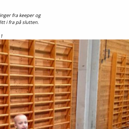
Senior
ninger fra keeper og
Medie
tt i fra på slutten.
OIL Fo
 1