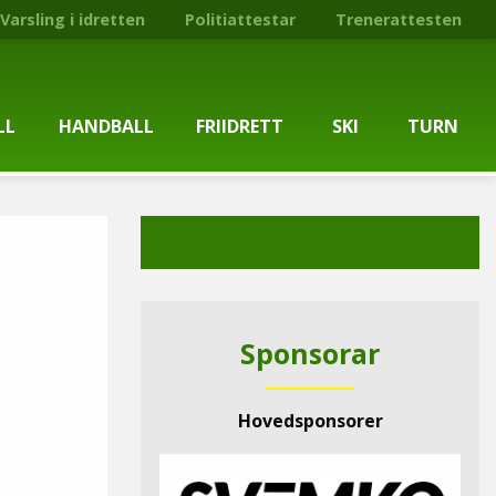
Varsling i idretten
Politiattestar
Trenerattesten
LL
HANDBALL
FRIIDRETT
SKI
TURN
ballgruppa
Om gruppa
Om gruppa
Om turngruppa
Om gruppa
gstider
Kontaktpersonar
Kontaktpersonar
Kontaktpersonar
Kontaktpersonar
tpersonar
Treningstilbod
Treningstilbod
Treningstilbod
Treningstilbod
Sponsorar
elaget
Nyheitsarkiv
Nyheitsarkiv
Treningstid
Nyheitsarkiv
Hovedsponsorer
arkiv
Mediesaker
Mosjonsløp
Medlemsinformasjon
Lysløypas vener