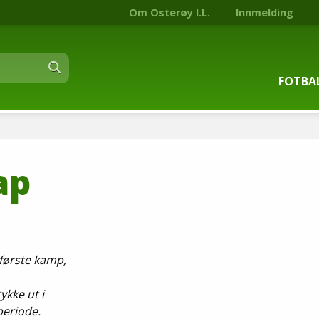
Om Osterøy I.L.
Innmelding
FOTBA
Om fot
ap
Trenin
Kontak
Stjern
r første kamp,
Nyhets
ykke ut i
periode.