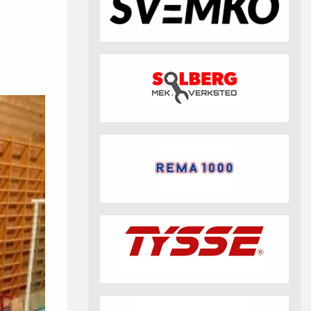
fotball 2026
Aktuell info m.m.
Retningslinjer på trening
saker
Resultat og statistikk
Fotosamtykke
tball Klubbshop
Linkar
Nyheitsarkiv