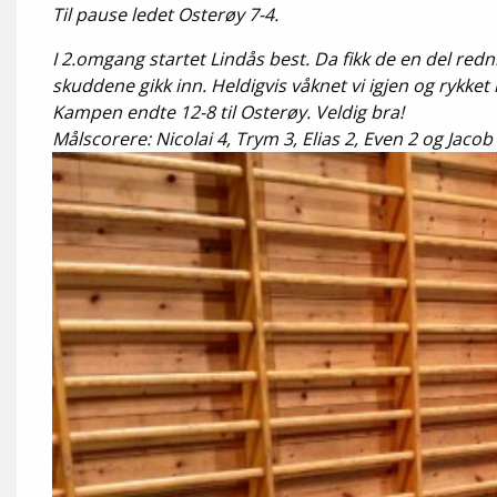
Til pause ledet Osterøy 7-4.
I 2.omgang startet Lindås best. Da fikk de en del red
skuddene gikk inn. Heldigvis våknet vi igjen og rykket li
Kampen endte 12-8 til Osterøy. Veldig bra!
Målscorere: Nicolai 4, Trym 3, Elias 2, Even 2 og Jacob