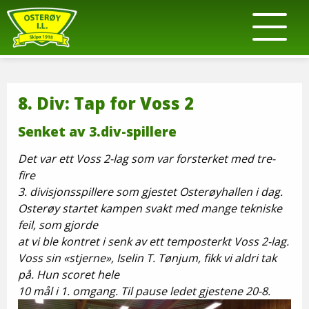
8. Div: Tap for Voss 2
Senket av 3.div-spillere
Det var ett Voss 2-lag som var forsterket med tre-
fire
3. divisjonsspillere som gjestet Osterøyhallen i dag.
Osterøy startet kampen svakt med mange tekniske
feil, som gjorde
at vi ble kontret i senk av ett temposterkt Voss 2-lag.
Voss sin «stjerne», Iselin T. Tønjum, fikk vi aldri tak
på. Hun scoret hele
10 mål i 1. omgang. Til pause ledet gjestene 20-8.