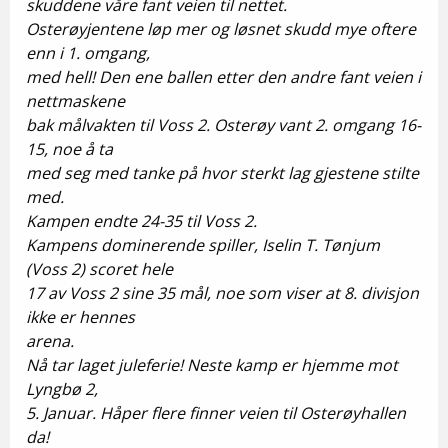
skuddene våre fant veien til nettet.
Osterøyjentene løp mer og løsnet skudd mye oftere
enn i 1. omgang,
med hell! Den ene ballen etter den andre fant veien i
nettmaskene
bak målvakten til Voss 2. Osterøy vant 2. omgang 16-
15, noe å ta
med seg med tanke på hvor sterkt lag gjestene stilte
med.
Kampen endte 24-35 til Voss 2.
Kampens dominerende spiller, Iselin T. Tønjum
(Voss 2) scoret hele
17 av Voss 2 sine 35 mål, noe som viser at 8. divisjon
ikke er hennes
arena.
Nå tar laget juleferie! Neste kamp er hjemme mot
Lyngbø 2,
5. Januar. Håper flere finner veien til Osterøyhallen
da!