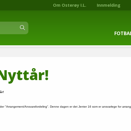
Om Osterøy I.L.
Innmelding
FOTBA
Om fot
Nyttår!
Trenin
Kontak
år!
Stjern
re under "Arrangement/Ansvarsfordeling". Denne dagen er det Jenter 16 som er ansvarlege for arran
Nyhets