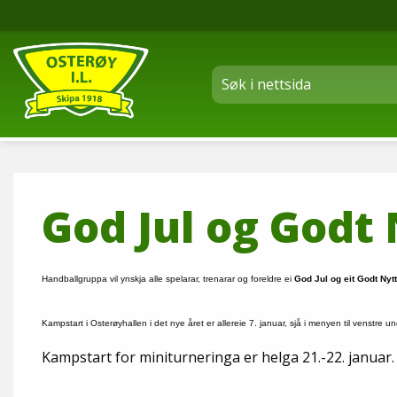
God Jul og Godt 
Handballgruppa vil ynskja alle spelarar, trenarar og foreldre ei
God Jul og eit Godt Nytt
Kampstart i Osterøyhallen i det nye året er allereie 7. januar, sjå i menyen til venst
Kampstart for miniturneringa er helga 21.-22. januar.