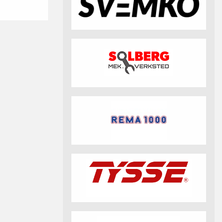
fotball 2026
Aktuell info m.m.
Retningslinjer på trening
saker
Resultat og statistikk
Fotosamtykke
tball Klubbshop
Linkar
Nyheitsarkiv