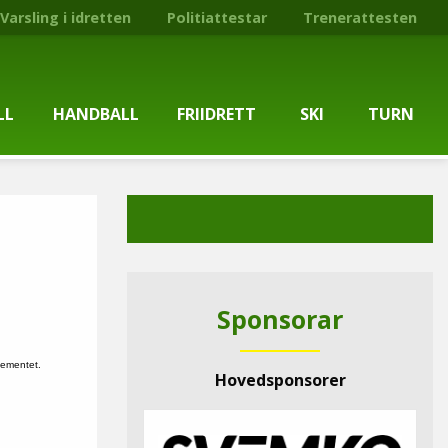
Varsling i idretten
Politiattestar
Trenerattesten
LL
HANDBALL
FRIIDRETT
SKI
TURN
ballgruppa
Om gruppa
Om gruppa
Om turngruppa
Om gruppa
gstider
Kontaktpersonar
Kontaktpersonar
Kontaktpersonar
Kontaktpersonar
tpersonar
Treningstilbod
Treningstilbod
Treningstilbod
Treningstilbod
Sponsorar
elaget
Nyheitsarkiv
Nyheitsarkiv
Treningstid
Nyheitsarkiv
gementet.
Hovedsponsorer
arkiv
Mediesaker
Mosjonsløp
Medlemsinformasjon
Lysløypas vener