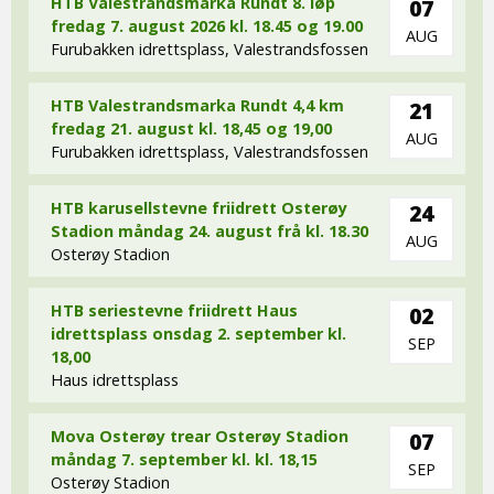
HTB Valestrandsmarka Rundt 8. løp
07
fredag 7. august 2026 kl. 18.45 og 19.00
AUG
Furubakken idrettsplass, Valestrandsfossen
HTB Valestrandsmarka Rundt 4,4 km
21
fredag 21. august kl. 18,45 og 19,00
AUG
Furubakken idrettsplass, Valestrandsfossen
HTB karusellstevne friidrett Osterøy
24
Stadion måndag 24. august frå kl. 18.30
AUG
Osterøy Stadion
HTB seriestevne friidrett Haus
02
idrettsplass onsdag 2. september kl.
SEP
18,00
Haus idrettsplass
Mova Osterøy trear Osterøy Stadion
07
måndag 7. september kl. kl. 18,15
SEP
Osterøy Stadion