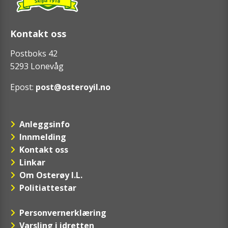
Kontakt oss
Postboks 42
5293 Lonevåg
Epost:
post@osteroyil.no
Anleggsinfo
Innmelding
Kontakt oss
Linkar
Om Osterøy I.L.
Politiattestar
Personvernerklæring
Varsling i idretten