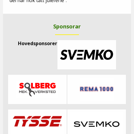
"dei har nok tatt juleferie".
Sponsorar
Hovedsponsorer