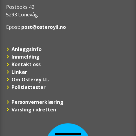
Postboks 42
5293 Lonevåg
Epost:
post@osteroyil.no
Anleggsinfo
Innmelding
Kontakt oss
Linkar
Om Osterøy I.L.
Politiattestar
Personvernerklæring
Varsling i idretten