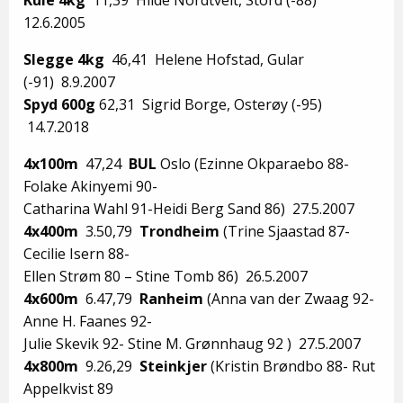
Kule 4kg
11,39 Hilde Nordtveit, Stord (-88)
12.6.2005
Slegge 4kg
46,41 Helene Hofstad, Gular
(-91) 8.9.2007
Spyd 600g
62,31 Sigrid Borge, Osterøy (-95)
14.7.2018
4x100m
47,24
BUL
Oslo (Ezinne Okparaebo 88-
Folake Akinyemi 90-
Catharina Wahl 91-Heidi Berg Sand 86) 27.5.2007
4x400m
3.50,79
Trondheim
(Trine Sjaastad 87-
Cecilie Isern 88-
Ellen Strøm 80 – Stine Tomb 86) 26.5.2007
4x600m
6.47,79
Ranheim
(Anna van der Zwaag 92-
Anne H. Faanes 92-
Julie Skevik 92- Stine M. Grønnhaug 92 ) 27.5.2007
4x800m
9.26,29
Steinkjer
(Kristin Brøndbo 88- Rut
Appelkvist 89