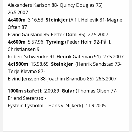
Alexanders Karlson 88- Quincy Douglas 75)
26.5.2007
4x400m
3.16,53
Steinkjer
(Alf I. Hellevik 81-Magne
Often 87
Eivind Gausland 85-Petter Døhli 85) 27.5.2007
4x600m
5.57,96
Tyrving
(Peder Holm 92-Pål I.
Christiansen 91
Robert Schwencke 91-Henrik Gateman 91) 27.5.2007
4x1500m
15.58,65
Steinkjer
(Henrik Sandstad 73-
Terje Klevmo 87-
Eivind Jenssen 88-Joachim Brøndbo 85) 26.5.2007
1000m stafett
2.00.89
Gular
(Thomas Olsen 77-
Erlend Sæterstøl-
Eystein Lysholm – Hans v. Nijkerk) 11.9.2005