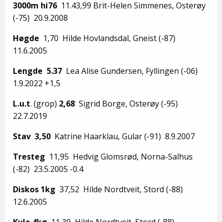
3000m hi76
11.43,99 Brit-Helen Simmenes, Osterøy
(-75) 20.9.2008
Høgde
1,70 Hilde Hovlandsdal, Gneist (-87)
11.6.2005
Lengde
5.37
Lea Alise Gundersen, Fyllingen (-06)
1.9.2022 +1,5
L.u.t
. (grop)
2,68
Sigrid Borge, Osterøy (-95)
22.7.2019
Stav 3,50
Katrine Haarklau, Gular (-91) 8.9.2007
Tresteg
11,95 Hedvig Glomsrød, Norna-Salhus
(-82) 23.5.2005 -0.4
Diskos 1kg
37,52 Hilde Nordtveit, Stord (-88)
12.6.2005