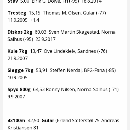
Stav
5,00 Eirik G. Dolve, Fri (-95) 18.8.2014
Tresteg
15,15 Thomas M. Olsen, Gular (-77)
11.9.2005 +1.4
Diskos 2kg
60,03 Sven Martin Skagestad, Norna
Salhus (-95) 23.9.2017
Kule 7kg
13,47 Ove Lindekleiv, Sandnes (-76)
21.9.2007
Slegge 7kg
53,91 Steffen Nerdal, BFG-Fana (-85)
10.9.2005
Spyd 800g
64,53 Ronny Nilsen, Norna-Salhus (-71)
9.9.2007
4x100m
42,50
Gular
(Erlend Sæterstøl 75-Andreas
Kristiansen 81