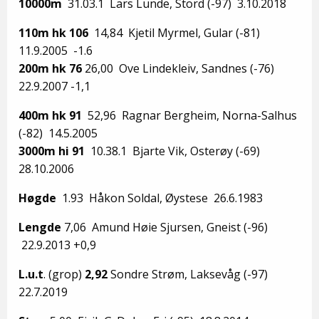
10000m
31.03.1 Lars Lunde, Stord (-97) 3.10.2018
110m hk 106
14,84 Kjetil Myrmel, Gular (-81)
11.9.2005 -1.6
200m hk 76
26,00 Ove Lindekleiv, Sandnes (-76)
22.9.2007 -1,1
400m hk 91
52,96 Ragnar Bergheim, Norna-Salhus
(-82) 14.5.2005
3000m hi 91
10.38.1 Bjarte Vik, Osterøy (-69)
28.10.2006
Høgde
1.93 Håkon Soldal, Øystese 26.6.1983
Lengde
7,06 Amund Høie Sjursen, Gneist (-96)
22.9.2013 +0,9
L.u.t
. (grop)
2,92
Sondre Strøm, Laksevåg (-97)
22.7.2019