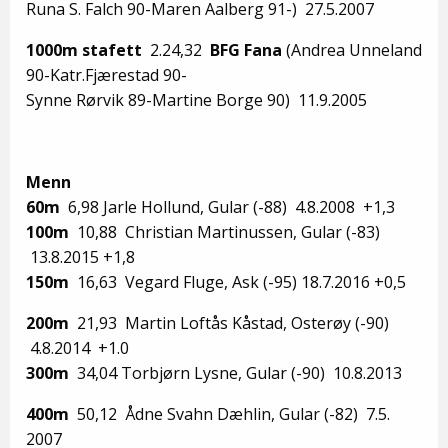
Runa S. Falch 90-Maren Aalberg 91-) 27.5.2007
1000m stafett
2.24,32
BFG Fana
(Andrea Unneland
90-Katr.Fjærestad 90-
Synne Rørvik 89-Martine Borge 90) 11.9.2005
Menn
60m
6,98 Jarle Hollund, Gular (-88) 4.8.2008 +1,3
100m
10,88 Christian Martinussen, Gular (-83)
13.8.2015 +1,8
150m
16,63 Vegard Fluge, Ask (-95) 18.7.2016 +0,5
200m
21,93 Martin Loftås Kåstad, Osterøy (-90)
4.8.2014 +1.0
300m
34,04 Torbjørn Lysne, Gular (-90) 10.8.2013
400m
50,12 Ådne Svahn Dæhlin, Gular (-82) 7.5.
2007