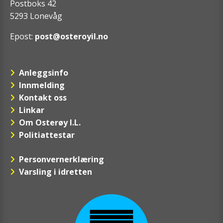
Postboks 42
5293 Lonevåg
Epost:
post@osteroyil.no
Anleggsinfo
Innmelding
Kontakt oss
Linkar
Om Osterøy I.L.
Politiattestar
Personvernerklæring
Varsling i idretten