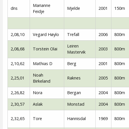
Marianne
dns
Mjelde
2001
150m
Feidje
2,08,10
Vegard Høylo
Trefall
2006
800m
Leiren
2,08,68
Torstein Olai
2003
800m
Mastervik
2,10,62
Mathias D
Berg
2001
800m
Noah
2,25,01
Raknes
2005
800m
Birkeland
2,26,82
Nora
Bergan
2004
800m
2,30,57
Aslak
Monstad
2004
800m
2,32,65
Tore
Hannisdal
1969
800m