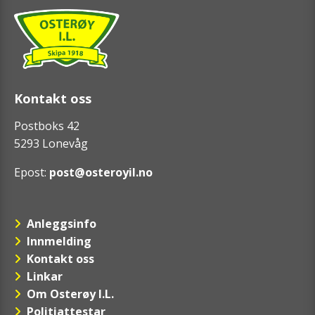
Kontakt oss
Postboks 42
5293 Lonevåg
Epost:
post@osteroyil.no
Anleggsinfo
Innmelding
Kontakt oss
Linkar
Om Osterøy I.L.
Politiattestar