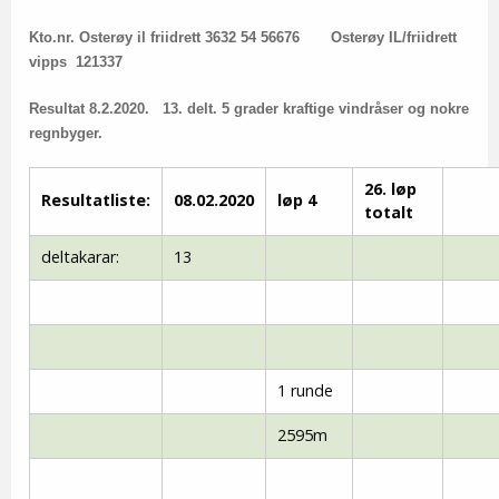
Kto.nr. Osterøy il friidrett 3632 54 56676
Osterøy IL/friidrett
vipps 121337
Resultat 8.2.2020. 13. delt. 5 grader kraftige vindråser og nokre
regnbyger.
26. løp
Resultatliste:
08.02.2020
løp 4
totalt
deltakarar:
13
1 runde
2595m