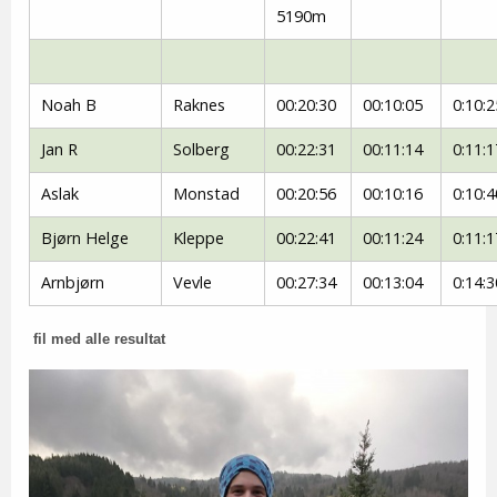
5190m
Noah B
Raknes
00:20:30
00:10:05
0:10:2
Jan R
Solberg
00:22:31
00:11:14
0:11:1
Aslak
Monstad
00:20:56
00:10:16
0:10:4
Bjørn Helge
Kleppe
00:22:41
00:11:24
0:11:1
Arnbjørn
Vevle
00:27:34
00:13:04
0:14:3
fil med alle resultat