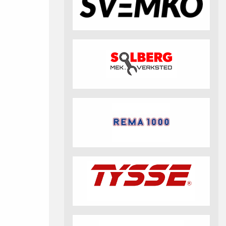
fotball 2026
Aktuell info m.m.
Retningslinjer på trening
saker
Resultat og statistikk
Fotosamtykke
tball Klubbshop
Linkar
Nyheitsarkiv