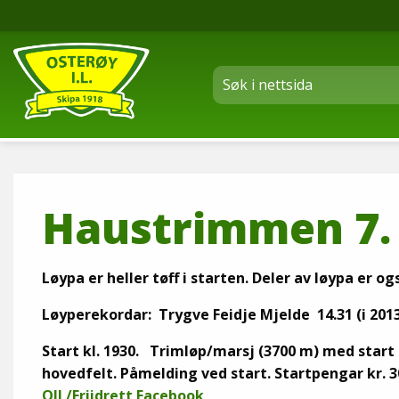
Haustrimmen 7. 
Løypa er heller tøff i starten. Deler av løypa er og
Løyperekordar: Trygve Feidje Mjelde 14.31 (i 201
Start kl. 1930. Trimløp/marsj (3700 m) med start
hovedfelt.
Påmelding ved start.
Startpengar kr. 3
OIL/Friidrett Facebook