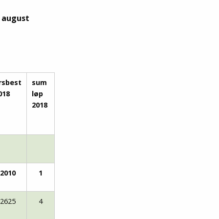
Senior
 august
Medie
OIL Fo
rsbest
sum
018
løp
2018
2010
1
2625
4