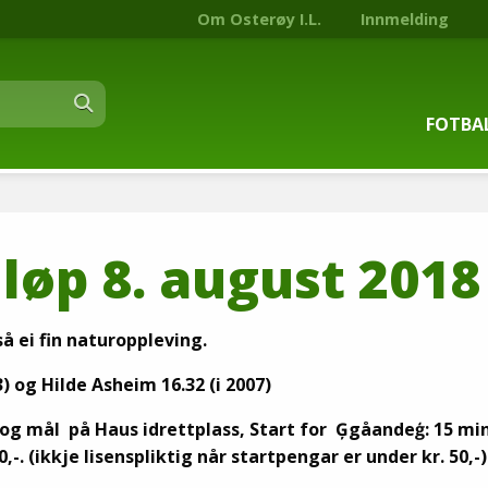
Om Osterøy I.L.
Innmelding
FOTBA
Om fot
løp 8. august 2018
Trenin
Kontak
så ei fin naturoppleving.
Stjern
3)
og
Hilde Asheim 16.32 (i 2007)
 og mål på Haus idrettplass, Start for Ģgåandeģ: 15 mi
Nyhets
0,-.
(ikkje lisenspliktig når startpengar er under kr. 50,-