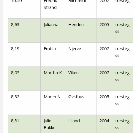
10,50
Fredrik
Blichfeldt
2002
tresteg
Strand
8,63
Julianna
Henden
2005
tresteg
ss
8,19
Embla
Njerve
2007
tresteg
ss
8,05
Martha K
Viken
2007
tresteg
ss
8,32
Maren N
Øvsthus
2005
tresteg
ss
8,81
Julie
Liland
2004
tresteg
Bakke
ss