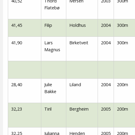
40,52
Thord
Iversen
2003
300m
Flatebø
41,45
Filip
Holdhus
2004
300m
41,90
Lars
Birketveit
2004
300m
Magnus
28,40
Julie
Liland
2004
200m
Bakke
32,23
Tiril
Bergheim
2005
200m
32,25
Julianna
Henden
2005
200m