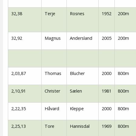
32,38
Terje
Rosnes
1952
200m
32,92
Magnus
Andersland
2005
200m
2,03,87
Thomas
Blucher
2000
800m
2,10,91
Christer
Sælen
1981
800m
2,22,35
Håvard
Kleppe
2000
800m
2,25,13
Tore
Hannisdal
1969
800m