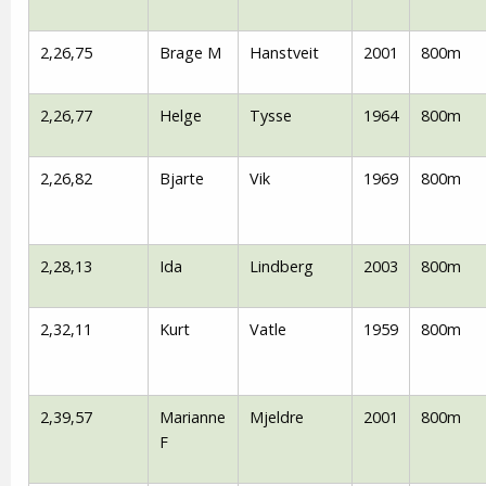
2,26,75
Brage M
Hanstveit
2001
800m
2,26,77
Helge
Tysse
1964
800m
2,26,82
Bjarte
Vik
1969
800m
2,28,13
Ida
Lindberg
2003
800m
2,32,11
Kurt
Vatle
1959
800m
2,39,57
Marianne
Mjeldre
2001
800m
F