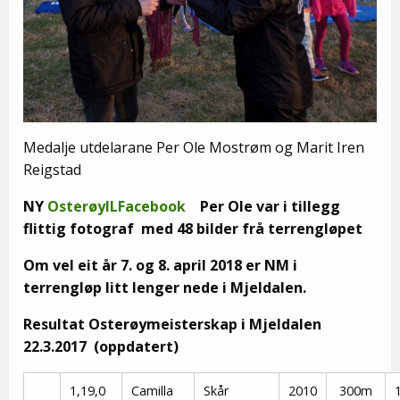
Medalje utdelarane Per Ole Mostrøm og Marit Iren
Reigstad
NY
OsterøyILFacebook
Per Ole var i tillegg
flittig fotograf med 48 bilder frå terrengløpet
Om vel eit år 7. og 8. april 2018 er NM i
terrengløp litt lenger nede i Mjeldalen.
Resultat Osterøymeisterskap i Mjeldalen
22.3.2017 (oppdatert)
1,19,0
Camilla
Skår
2010
300m