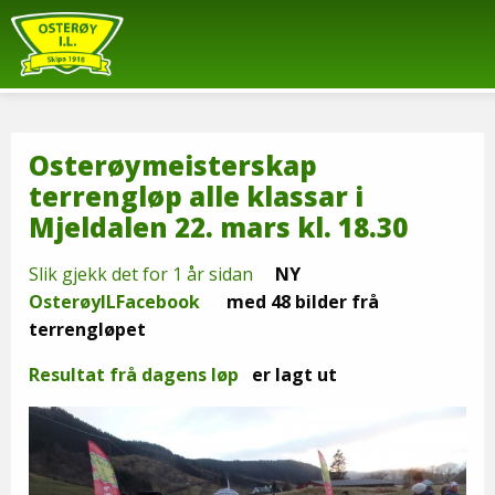
Osterøymeisterskap
terrengløp alle klassar i
Mjeldalen 22. mars kl. 18.30
Slik gjekk det for 1 år sidan
NY
OsterøyILFacebook
med 48 bilder frå
terrengløpet
Resultat frå dagens løp
er lagt ut