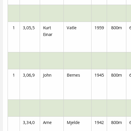
1
3,05,5
Kurt
Vatle
1959
800m
Einar
1
3,06,9
John
Bernes
1945
800m
3,34,0
Arne
Mjelde
1942
800m