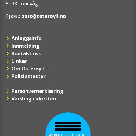
5293 Lonevåg
Epost:
post@osteroyil.no
Anleggsinfo
Innmelding
Kontakt oss
Linkar
Om Osterøy I.L.
Politiattestar
Personvernerklæring
Varsling i idretten