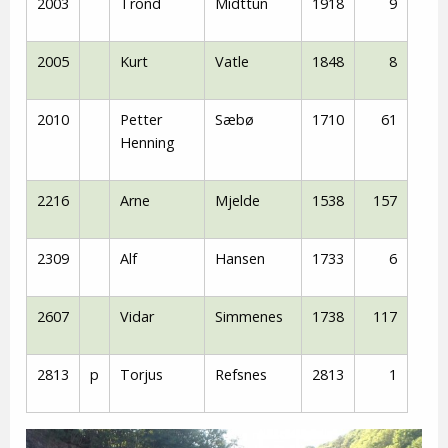
2003
Trond
Midttun
1918
9
2005
Kurt
Vatle
1848
8
2010
Petter
Sæbø
1710
61
Henning
2216
Arne
Mjelde
1538
157
2309
Alf
Hansen
1733
6
2607
Vidar
Simmenes
1738
117
2813
p
Torjus
Refsnes
2813
1