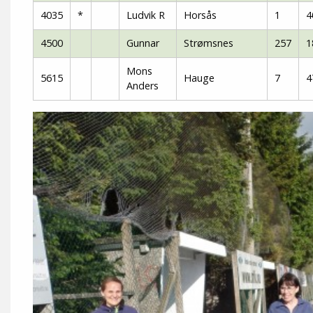
4035
*
Ludvik R
Horsås
1
4
4500
Gunnar
Strømsnes
257
1
Mons
5615
Hauge
7
4
Anders