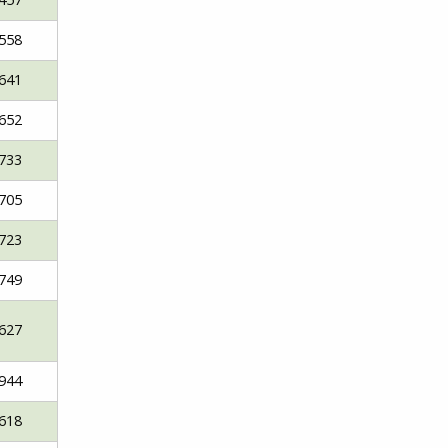
558
641
652
733
705
723
749
627
944
618