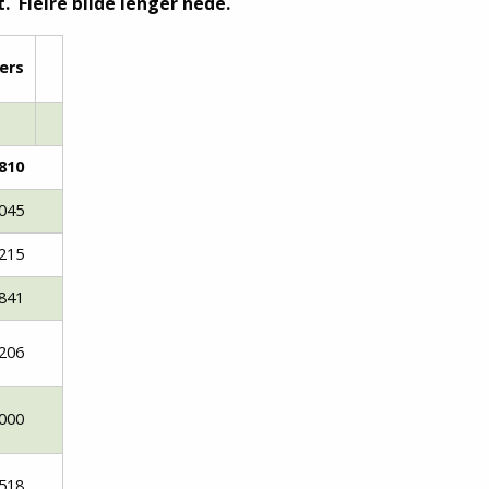
. Fleire bilde lenger nede.
Senior
ers
Medie
OIL Fo
810
045
215
841
206
000
518