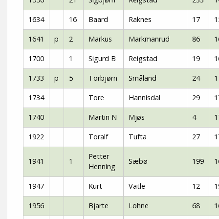
1634
16
Baard
Raknes
17
1
1641
p
2
Markus
Markmanrud
86
1
1700
1
Sigurd B
Reigstad
19
1
1733
p
5
Torbjørn
Småland
24
1
1734
Tore
Hannisdal
29
1
1740
Martin N
Mjøs
4
1
1922
Toralf
Tufta
27
1
Petter
1941
1
Sæbø
199
1
Henning
1947
Kurt
Vatle
12
1
1956
Bjarte
Lohne
68
1