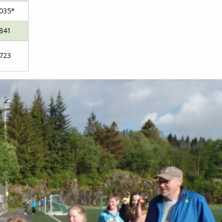
035*
841
723