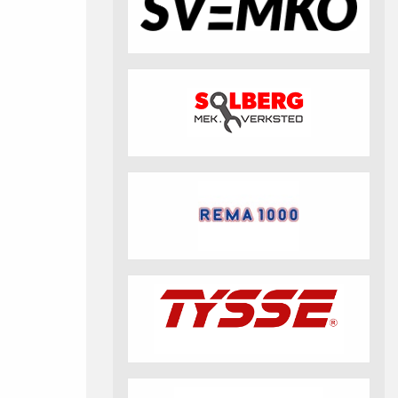
fotball 2026
Aktuell info m.m.
Retningslinjer på trening
saker
Resultat og statistikk
Fotosamtykke
tball Klubbshop
Linkar
Nyheitsarkiv