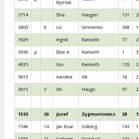
Bjordal
3714
Elna
Haugen
131
2
3800
6
Liv
Simmenes
368
1
3929
Ingrid
Raniseth
77
2
3936
p
Elise A
Raniseth
1
3
4035
Gro
Raniseth
155
2
5615
Karoline
Vik
18
2
5615
3
Siri
Hauge
97
2
1533
26
Jozef
Zygmuntowicz
28
1
1546
14
Jan Roar
Solberg
143
1
1556
21
Sigbjørn
Reigstad
233
1