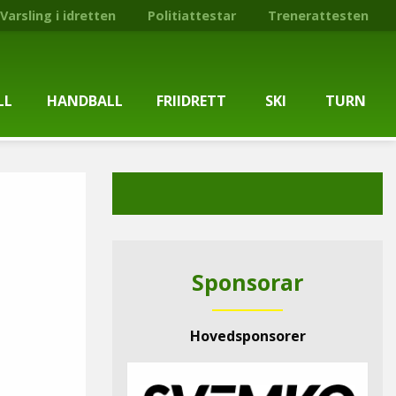
Varsling i idretten
Politiattestar
Trenerattesten
LL
HANDBALL
FRIIDRETT
SKI
TURN
ballgruppa
Om gruppa
Om gruppa
Om turngruppa
Om gruppa
gstider
Kontaktpersonar
Kontaktpersonar
Kontaktpersonar
Kontaktpersonar
tpersonar
Treningstilbod
Treningstilbod
Treningstilbod
Treningstilbod
Sponsorar
elaget
Nyheitsarkiv
Nyheitsarkiv
Treningstid
Nyheitsarkiv
Hovedsponsorer
arkiv
Mediesaker
Mosjonsløp
Medlemsinformasjon
Lysløypas vener