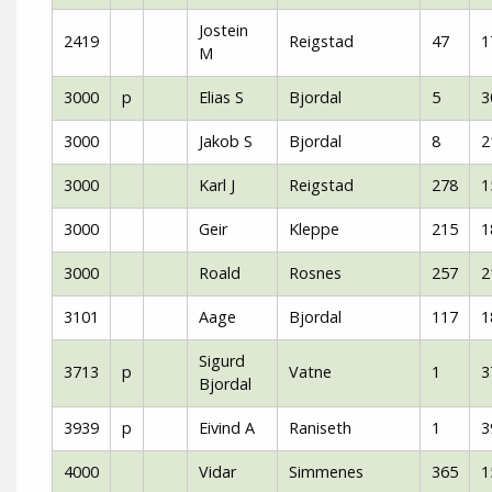
Jostein
2419
Reigstad
47
1
M
3000
p
Elias S
Bjordal
5
3
3000
Jakob S
Bjordal
8
2
3000
Karl J
Reigstad
278
1
3000
Geir
Kleppe
215
1
3000
Roald
Rosnes
257
2
3101
Aage
Bjordal
117
1
Sigurd
3713
p
Vatne
1
3
Bjordal
3939
p
Eivind A
Raniseth
1
3
4000
Vidar
Simmenes
365
1