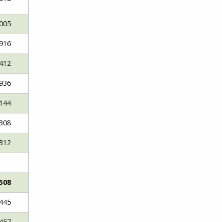
005
916
412
936
144
308
312
508
445
457