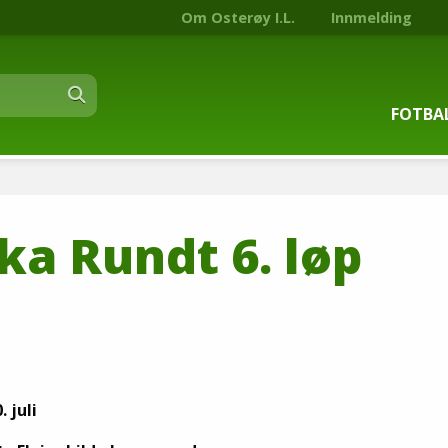
Om Osterøy I.L.
Innmelding
FOTBA
Om fot
a Rundt 6. løp
Trenin
Kontak
Stjern
Nyhets
. juli