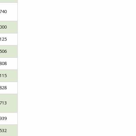
740
000
125
506
808
115
828
713
939
532