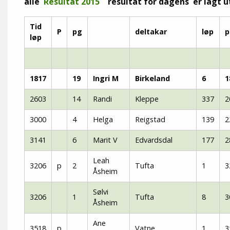
alle
Resultat 2015
resultat for dagens er lagt ut
Tid
P
pg
deltakar
løp
p
løp
1817
19
Ingri M
Birkeland
6
1
2603
14
Randi
Kleppe
337
2
3000
4
Helga
Reigstad
139
2
3141
6
Marit V
Edvardsdal
177
2
Leah
3206
p
2
Tufta
1
3
Åsheim
Sølvi
3206
1
Tufta
8
3
Åsheim
Ane
3518
p
Vatne
1
3