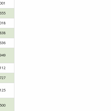
001
655
018
838
636
949
112
727
125
500