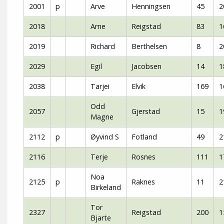
2001
p
Arve
Henningsen
45
2
2018
Arne
Reigstad
83
1
2019
Richard
Berthelsen
8
2
2029
Egil
Jacobsen
14
1
2038
Tarjei
Elvik
169
1
Odd
2057
Gjerstad
15
1
Magne
2112
p
Øyvind S
Fotland
49
2
2116
Terje
Rosnes
111
1
Noa
2125
p
Raknes
11
2
Birkeland
Tor
2327
Reigstad
200
1
Bjarte