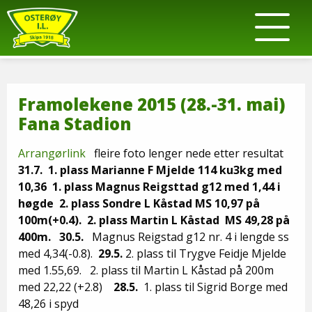
Framolekene 2015 (28.-31. mai)
Fana Stadion
Arrangørlink
fleire foto lenger nede etter resultat
31.7. 1. plass Marianne F Mjelde 114 ku3kg med
10,36 1. plass Magnus Reigsttad g12 med 1,44 i
høgde 2. plass Sondre L Kåstad MS 10,97 på
100m(+0.4). 2. plass Martin L Kåstad MS 49,28 på
400m. 30.5.
Magnus Reigstad g12 nr. 4 i lengde ss
med 4,34(-0.8).
29.5.
2. plass til Trygve Feidje Mjelde
med 1.55,69. 2. plass til Martin L Kåstad på 200m
med 22,22 (+2.8)
28.5.
1. plass til Sigrid Borge med
48,26 i spyd