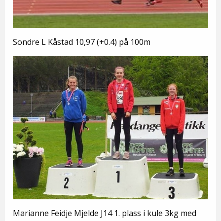
Sondre L Kåstad 10,97 (+0.4) på 100m
Marianne Feidje Mjelde J14 1. plass i kule 3kg med