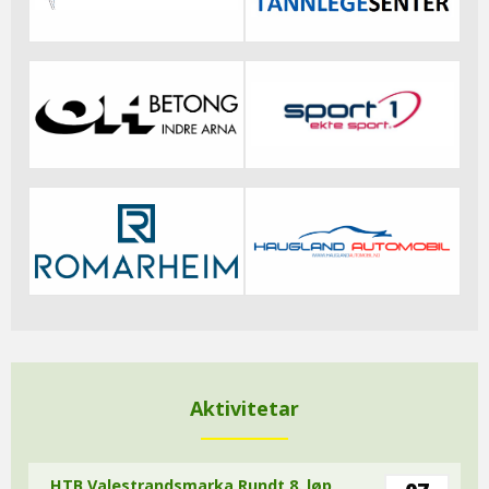
Aktivitetar
HTB Valestrandsmarka Rundt 8. løp