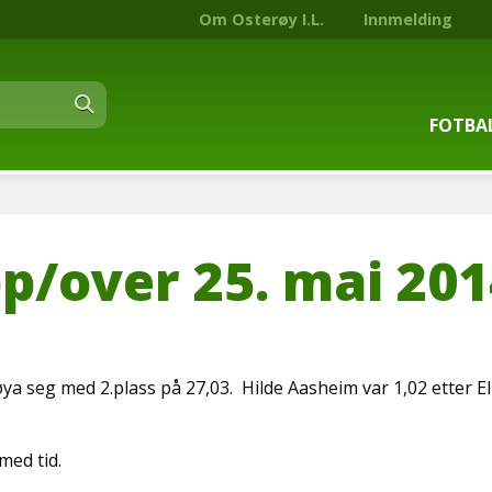
Om Osterøy I.L.
Innmelding
FOTBA
Om fot
/over 25. mai 201
Trenin
Kontak
Stjern
 seg med 2.plass på 27,03. Hilde Aasheim var 1,02 etter El
Nyhets
med tid.