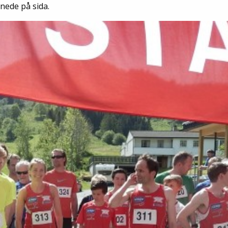
Senior
 nede på sida.
Medie
OIL Fo