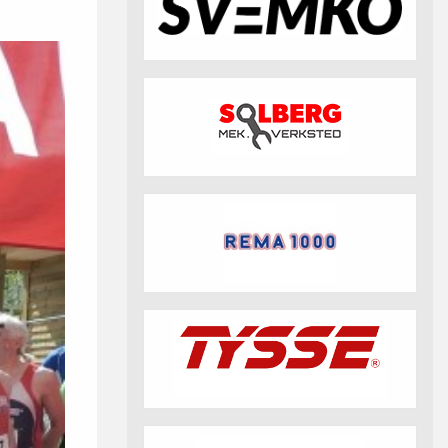
fotball 2026
Aktuell info m.m.
Retningslinjer på trening
saker
Resultat og statistikk
Fotosamtykke
tball Klubbshop
Linkar
Nyheitsarkiv