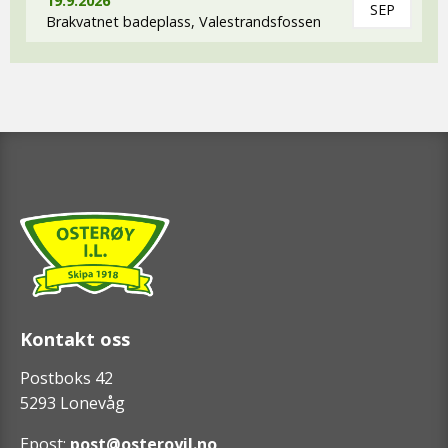
19.9.2026
SEP
Brakvatnet badeplass, Valestrandsfossen
Kontakt oss
Postboks 42
5293 Lonevåg
Epost:
post@osteroyil.no