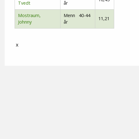
Tvedt
år
Mostraum,
Menn 40-44
11,21
Johnny
år
x