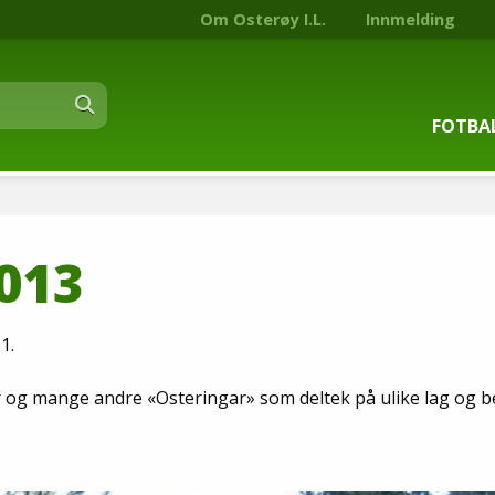
Om Osterøy I.L.
Innmelding
FOTBA
Om fot
2013
Trenin
Kontak
1.
Stjern
 og mange andre «Osteringar» som deltek på ulike lag og be
Nyhets