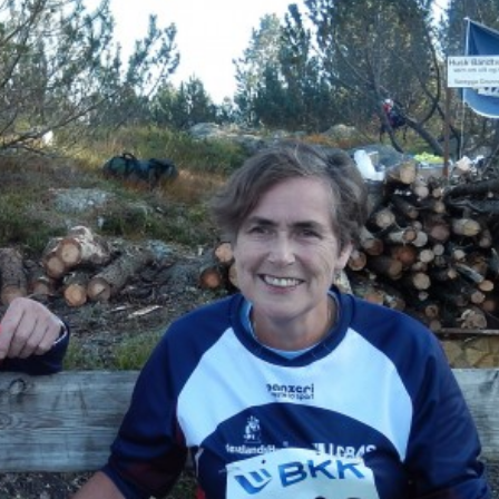
Senior
Medie
OIL Fo