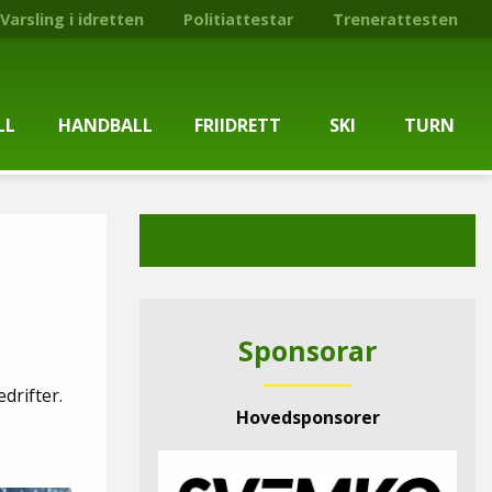
Varsling i idretten
Politiattestar
Trenerattesten
LL
HANDBALL
FRIIDRETT
SKI
TURN
ballgruppa
Om gruppa
Om gruppa
Om turngruppa
Om gruppa
gstider
Kontaktpersonar
Kontaktpersonar
Kontaktpersonar
Kontaktpersonar
tpersonar
Treningstilbod
Treningstilbod
Treningstilbod
Treningstilbod
Sponsorar
elaget
Nyheitsarkiv
Nyheitsarkiv
Treningstid
Nyheitsarkiv
drifter.
Hovedsponsorer
arkiv
Mediesaker
Mosjonsløp
Medlemsinformasjon
Lysløypas vener