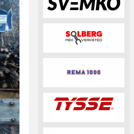
fotball 2026
Aktuell info m.m.
Retningslinjer på trening
saker
Resultat og statistikk
Fotosamtykke
tball Klubbshop
Linkar
Nyheitsarkiv