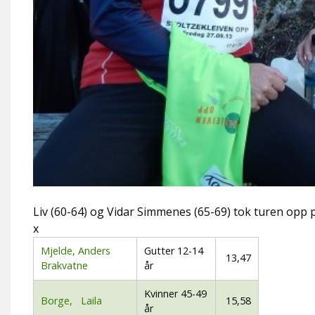
Liv (60-64) og Vidar Simmenes (65-69) tok turen opp p
x
Mjelde, Anders
Gutter 12-14
13,47
Brakvatne
år
Kvinner 45-49
Borge, Laila
15,58
år