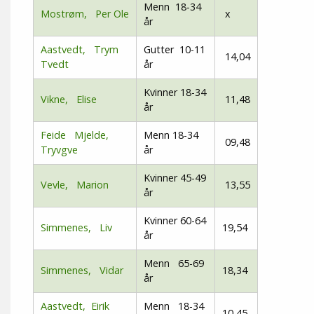
Menn 18-34
Mostrøm, Per Ole
x
år
Aastvedt, Trym
Gutter 10-11
14,04
Tvedt
år
Kvinner 18-34
Vikne, Elise
11,48
år
Feide Mjelde,
Menn 18-34
09,48
Tryvgve
år
Kvinner 45-49
Vevle, Marion
13,55
år
Kvinner 60-64
Simmenes, Liv
19,54
år
Menn 65-69
Simmenes, Vidar
18,34
år
Aastvedt, Eirik
Menn 18-34
10,45