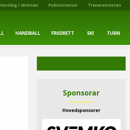
Varsling i idretten
Politiattestar
Trenerattesten
LL
HANDBALL
FRIIDRETT
SKI
TURN
ballgruppa
Om gruppa
Om gruppa
Om turngruppa
Om gruppa
gstider
Kontaktpersonar
Kontaktpersonar
Kontaktpersonar
Kontaktpersonar
tpersonar
Treningstilbod
Treningstilbod
Treningstilbod
Treningstilbod
Sponsorar
elaget
Nyheitsarkiv
Nyheitsarkiv
Treningstid
Nyheitsarkiv
Hovedsponsorer
arkiv
Mediesaker
Mosjonsløp
Medlemsinformasjon
Lysløypas vener