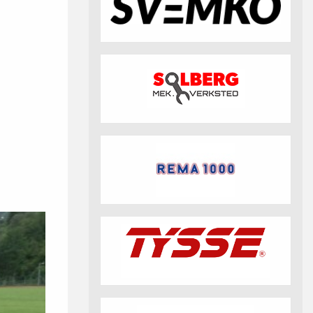
fotball 2026
Aktuell info m.m.
Retningslinjer på trening
saker
Resultat og statistikk
Fotosamtykke
tball Klubbshop
Linkar
Nyheitsarkiv