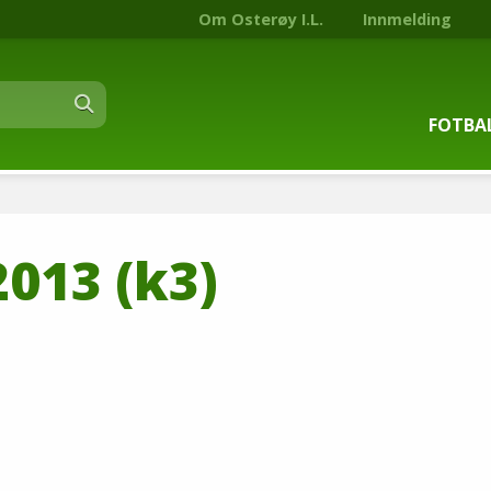
Om Osterøy I.L.
Innmelding
FOTBA
Om fot
013 (k3)
Trenin
Kontak
Stjern
Nyhets