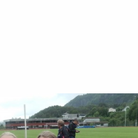
Senior
Medie
OIL Fo