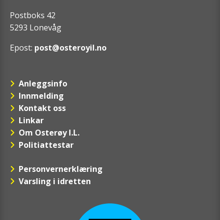
Postboks 42
5293 Lonevåg
Epost:
post@osteroyil.no
Anleggsinfo
Innmelding
Kontakt oss
Linkar
Om Osterøy I.L.
Politiattestar
Personvernerklæring
Varsling i idretten