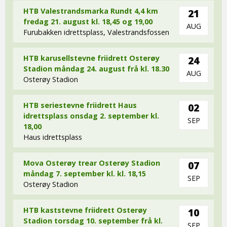
HTB Valestrandsmarka Rundt 4,4 km
21
fredag 21. august kl. 18,45 og 19,00
AUG
Furubakken idrettsplass, Valestrandsfossen
HTB karusellstevne friidrett Osterøy
24
Stadion måndag 24. august frå kl. 18.30
AUG
Osterøy Stadion
HTB seriestevne friidrett Haus
02
idrettsplass onsdag 2. september kl.
SEP
18,00
Haus idrettsplass
Mova Osterøy trear Osterøy Stadion
07
måndag 7. september kl. kl. 18,15
SEP
Osterøy Stadion
HTB kaststevne friidrett Osterøy
10
Stadion torsdag 10. september frå kl.
SEP