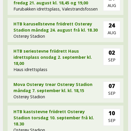
fredag 21. august kl. 18,45 og 19,00
AUG
Furubakken idrettsplass, Valestrandsfossen
HTB karusellstevne friidrett Osterøy
24
Stadion måndag 24. august frå kl. 18.30
AUG
Osterøy Stadion
HTB seriestevne friidrett Haus
02
idrettsplass onsdag 2. september kl.
SEP
18,00
Haus idrettsplass
Mova Osterøy trear Osterøy Stadion
07
måndag 7. september kl. kl. 18,15
SEP
Osterøy Stadion
HTB kaststevne friidrett Osterøy
10
Stadion torsdag 10. september frå kl.
SEP
18.30
Osterøy Stadion