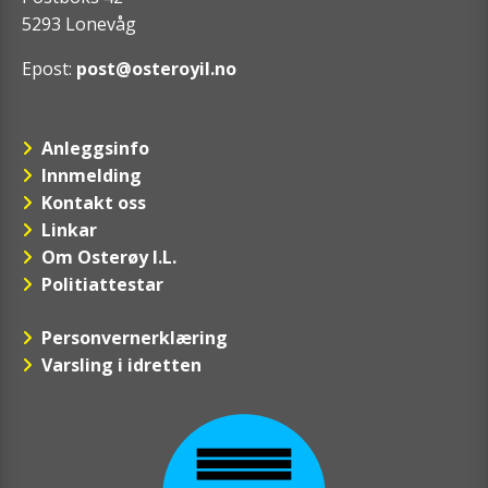
5293 Lonevåg
Epost:
post@osteroyil.no
Anleggsinfo
Innmelding
Kontakt oss
Linkar
Om Osterøy I.L.
Politiattestar
Personvernerklæring
Varsling i idretten