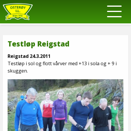
Testløp Reigstad
Reigstad 24.3.2011
Testløp i sol og flott vårver med +13 i sola og + 9 i
skuggen.