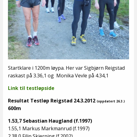
Startklare i 1200m løypa. Her var Sigbjørn Reigstad
raskast på 3.36,1 og Monika Vevle på 4.34,1
Link til testløpside
Resultat Testløp Reigstad 24.3.2012
(oppdatert 26.3.)
600m
1.53,7 Sebastian Haugland (f.1997)
1.55,1 Markus Markmanrud (f.1997)
2.38,0 Filip Skjerping (f.2002)