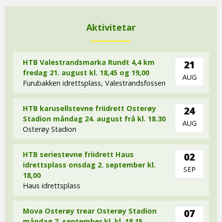
Aktivitetar
HTB Valestrandsmarka Rundt 4,4 km
21
fredag 21. august kl. 18,45 og 19,00
AUG
Furubakken idrettsplass, Valestrandsfossen
HTB karusellstevne friidrett Osterøy
24
Stadion måndag 24. august frå kl. 18.30
AUG
Osterøy Stadion
HTB seriestevne friidrett Haus
02
idrettsplass onsdag 2. september kl.
SEP
18,00
Haus idrettsplass
Mova Osterøy trear Osterøy Stadion
07
måndag 7. september kl. kl. 18,15