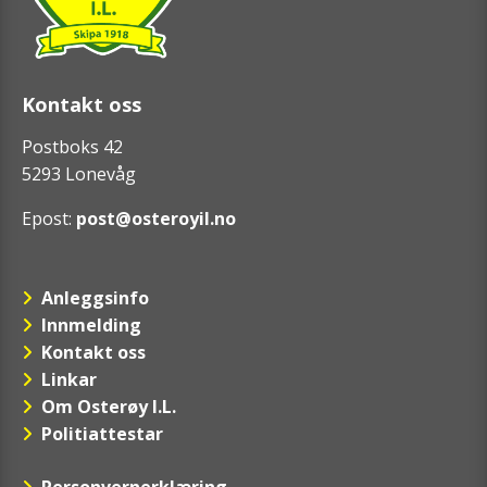
Kontakt oss
Postboks 42
5293 Lonevåg
Epost:
post@osteroyil.no
Anleggsinfo
Innmelding
Kontakt oss
Linkar
Om Osterøy I.L.
Politiattestar
Personvernerklæring