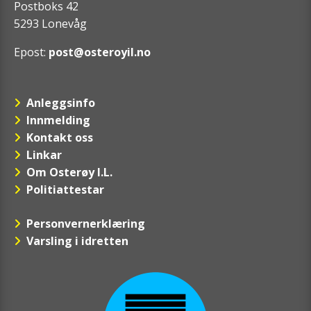
Postboks 42
5293 Lonevåg
Epost:
post@osteroyil.no
Anleggsinfo
Innmelding
Kontakt oss
Linkar
Om Osterøy I.L.
Politiattestar
Personvernerklæring
Varsling i idretten