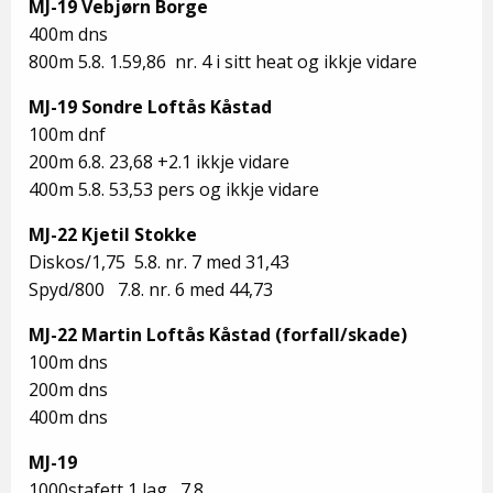
MJ-19 Vebjørn Borge
400m dns
800m 5.8. 1.59,86 nr. 4 i sitt heat og ikkje vidare
MJ-19 Sondre Loftås Kåstad
100m dnf
200m 6.8. 23,68 +2.1 ikkje vidare
400m 5.8. 53,53 pers og ikkje vidare
MJ-22 Kjetil Stokke
Diskos/1,75 5.8. nr. 7 med 31,43
Spyd/800 7.8. nr. 6 med 44,73
MJ-22 Martin Loftås Kåstad (forfall/skade)
100m dns
200m dns
400m dns
MJ-19
1000stafett 1 lag 7.8.