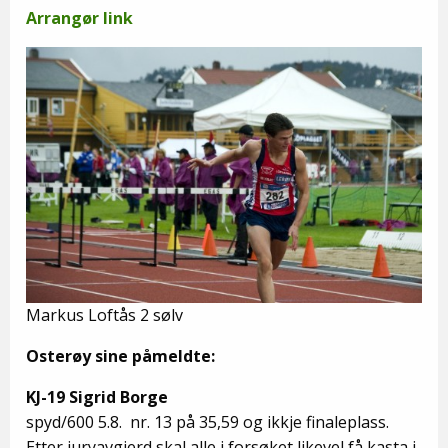
Arrangør link
Markus Loftås 2 sølv
Osterøy sine påmeldte:
KJ-19 Sigrid Borge
spyd/600 5.8. nr. 13 på 35,59 og ikkje finaleplass.
Etter juryavgjerd skal alle i forsøket likevel få kasta i