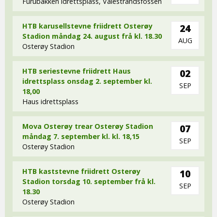
Furubakken idrettsplass, Valestrandsfossen
HTB karusellstevne friidrett Osterøy
24
Stadion måndag 24. august frå kl. 18.30
AUG
Osterøy Stadion
HTB seriestevne friidrett Haus
02
idrettsplass onsdag 2. september kl.
SEP
18,00
Haus idrettsplass
Mova Osterøy trear Osterøy Stadion
07
måndag 7. september kl. kl. 18,15
SEP
Osterøy Stadion
HTB kaststevne friidrett Osterøy
10
Stadion torsdag 10. september frå kl.
SEP
18.30
Osterøy Stadion