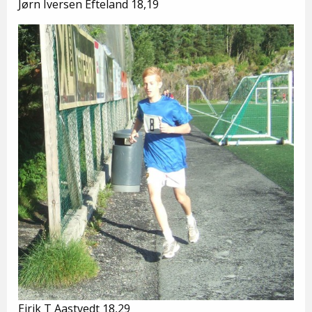
Jørn Iversen Efteland 18,19
Eirik T Aastvedt 18,29