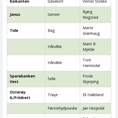
Kaikanten
Gåvekort
Verner Stokke
Bjørg
Janus
Genser
Reigstad
Marte
Tide
Bag
Grønhaug
Marit B
Håndkle
Mjelde
Tore
Håndkle
Hannisdal
Sparebanken
Frode
Sekk
Vest
Skjerping
Osterøy
Trøye
Eli Halleland
IL/Friidrett
Førstehjelpveske
Jan Hesjedal