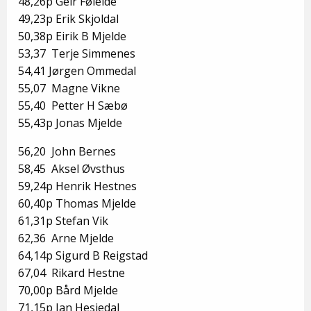
48,26p Geir Føleide
49,23p Erik Skjoldal
50,38p Eirik B Mjelde
53,37 Terje Simmenes
54,41 Jørgen Ommedal
55,07 Magne Vikne
55,40 Petter H Sæbø
55,43p Jonas Mjelde
56,20 John Bernes
58,45 Aksel Øvsthus
59,24p Henrik Hestnes
60,40p Thomas Mjelde
61,31p Stefan Vik
62,36 Arne Mjelde
64,14p Sigurd B Reigstad
67,04 Rikard Hestne
70,00p Bård Mjelde
71,15p Jan Hesjedal