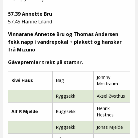
57,39 Annette Bru
57,45 Hanne Liland
Vinnarane Annette Bru og Thomas Andersen
fekk napp i vandrepokal + plakett og hanskar
frå Mizuno
Gåvepremiar trekt på startnr.
Johnny
Kiwi Haus
Bag
Mostraum
Ryggsekk
Aksel Øvsthus
Henrik
Alf R Mjelde
Ruggsekk
Hestnes
Ryggsekk
Jonas Mjelde