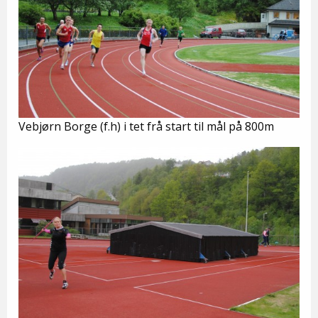
Vebjørn Borge (f.h) i tet frå start til mål på 800m