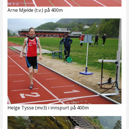
Arne Mjelde (t.v.) på 400m
Helge Tysse (mv3) i innspurt på 400m