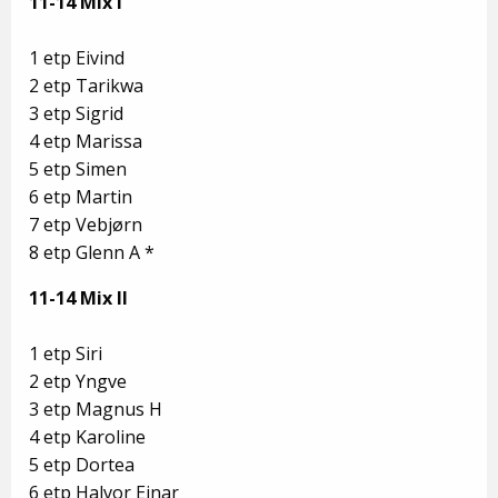
11-14
Mix I
1 etp Eivind
2 etp Tarikwa
3 etp Sigrid
4 etp Marissa
5 etp Simen
6 etp Martin
7 etp Vebjørn
8 etp Glenn A *
11-14 Mix II
1 etp Siri
2 etp Yngve
3 etp Magnus H
4 etp Karoline
5 etp Dortea
6 etp Halvor Einar