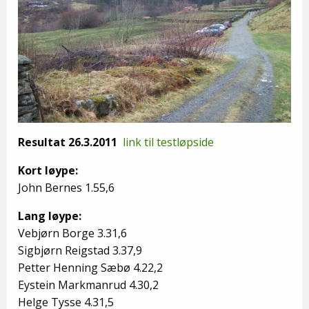
Resultat 26.3.2011
link til testløpside
Kort løype:
John Bernes 1.55,6
Lang løype:
Vebjørn Borge 3.31,6
Sigbjørn Reigstad 3.37,9
Petter Henning Sæbø 4.22,2
Eystein Markmanrud 4.30,2
Helge Tysse 4.31,5