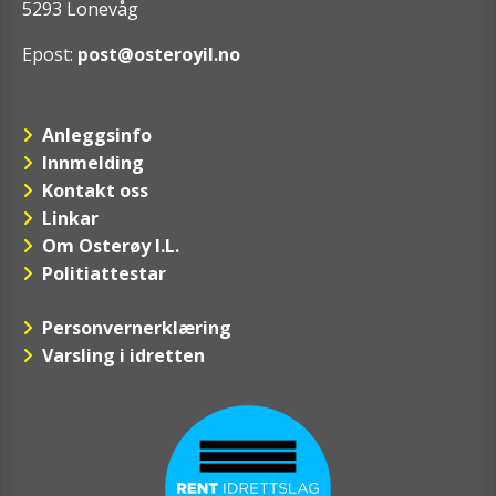
5293 Lonevåg
Epost:
post@osteroyil.no
Anleggsinfo
Innmelding
Kontakt oss
Linkar
Om Osterøy I.L.
Politiattestar
Personvernerklæring
Varsling i idretten