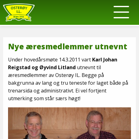
Nye æresmedlemmer utnevnt
Under hovedårsmøte 14.3.2011 vart
Karl Johan
Reigstad og Øyvind Litland
utnevnt til
æresmedlemmer av Osterøy IL. Begge på
bakgrunna av lang og tru teneste for laget både på
trenarsida og administrativt. Ei vel fortjent
utmerking som står særs høgt!