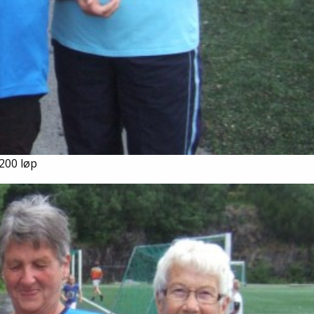
200 løp