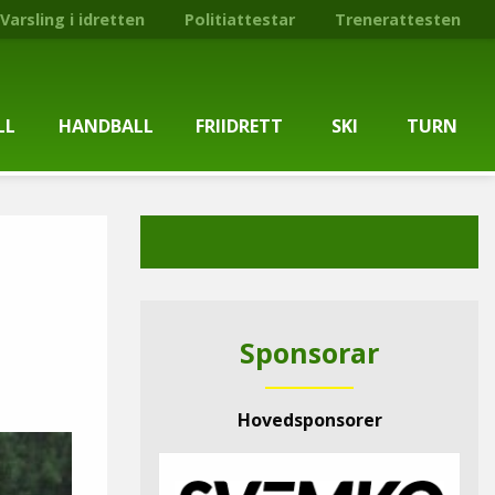
Varsling i idretten
Politiattestar
Trenerattesten
LL
HANDBALL
FRIIDRETT
SKI
TURN
ballgruppa
Om gruppa
Om gruppa
Om turngruppa
Om gruppa
gstider
Kontaktpersonar
Kontaktpersonar
Kontaktpersonar
Kontaktpersonar
tpersonar
Treningstilbod
Treningstilbod
Treningstilbod
Treningstilbod
Sponsorar
elaget
Nyheitsarkiv
Nyheitsarkiv
Treningstid
Nyheitsarkiv
Hovedsponsorer
arkiv
Mediesaker
Mosjonsløp
Medlemsinformasjon
Lysløypas vener