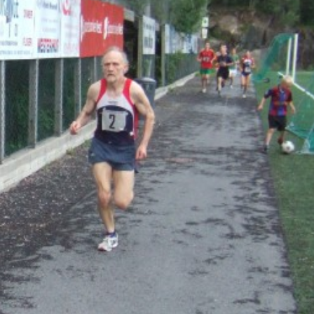
Senior
Medie
OIL Fo