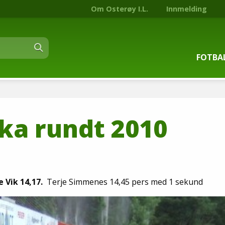
Om Osterøy I.L.
Innmelding
FOTBA
Om fot
ka rundt 2010
Trenin
Kontak
Stjern
 Vik 14,17.
Terje Simmenes 14,45 pers med 1 sekund
Nyhets