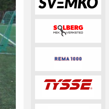
fotball 2026
Aktuell info m.m.
Retningslinjer på trening
saker
Resultat og statistikk
Fotosamtykke
tball Klubbshop
Linkar
Nyheitsarkiv