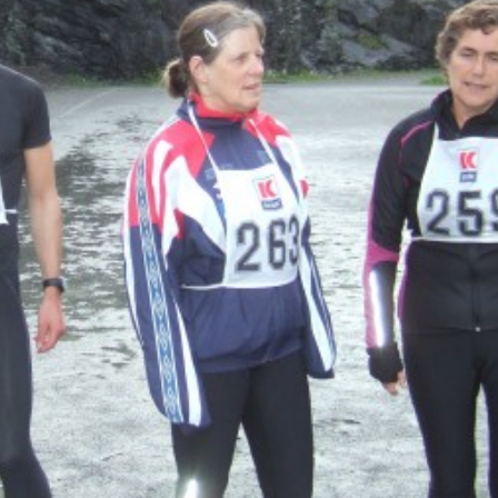
Senior
Medie
OIL Fo