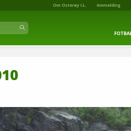
Om Osterøy I.L.
Innmelding
FOTBA
Om fot
010
Trenin
Kontak
Stjern
Nyhets