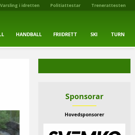
Varsling i idretten
Politiattestar
Trenerattesten
LL
HANDBALL
FRIIDRETT
SKI
TURN
ballgruppa
Om gruppa
Om gruppa
Om turngruppa
Om gruppa
gstider
Kontaktpersonar
Kontaktpersonar
Kontaktpersonar
Kontaktpersonar
tpersonar
Treningstilbod
Treningstilbod
Treningstilbod
Treningstilbod
Sponsorar
elaget
Nyheitsarkiv
Nyheitsarkiv
Treningstid
Nyheitsarkiv
Hovedsponsorer
arkiv
Mediesaker
Mosjonsløp
Medlemsinformasjon
Lysløypas vener