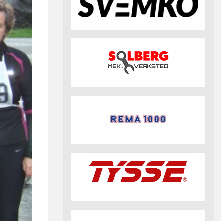
fotball 2026
Aktuell info m.m.
Retningslinjer på trening
saker
Resultat og statistikk
Fotosamtykke
tball Klubbshop
Linkar
Nyheitsarkiv