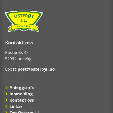
Kontakt oss
Postboks 42
5293 Lonevåg
Epost:
post@osteroyil.no
Anleggsinfo
Innmelding
Kontakt oss
Linkar
Om Osterøy I.L.