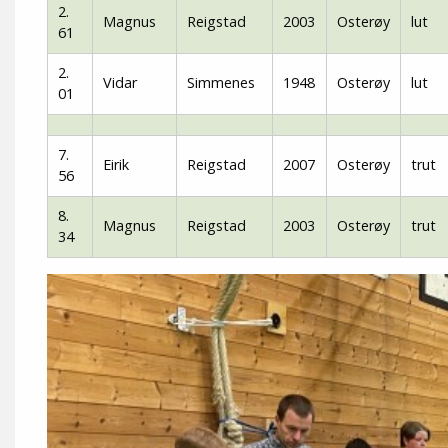
2.
Magnus
Reigstad
2003
Osterøy
lut
61
2.
Vidar
Simmenes
1948
Osterøy
lut
01
7.
Eirik
Reigstad
2007
Osterøy
trut
56
8.
Magnus
Reigstad
2003
Osterøy
trut
34