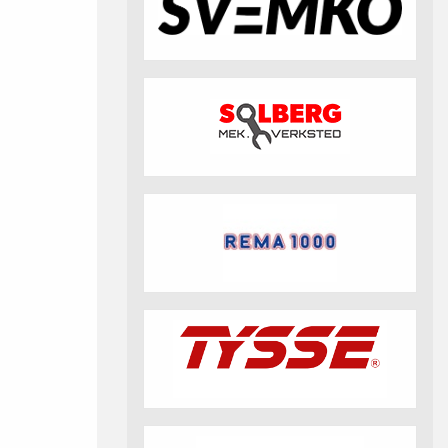
fotball 2026
Aktuell info m.m.
Retningslinjer på trening
saker
Resultat og statistikk
Fotosamtykke
tball Klubbshop
Linkar
Nyheitsarkiv