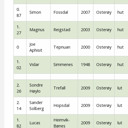
0.
Simon
Fossdal
2007
Osterøy
hut
87
1.
Magnus
Reigstad
2003
Osterøy
hut
27
Joe
0
Tepnuan
2000
Osterøy
hut
Aphisit
1.
Vidar
Simmenes
1948
Osterøy
hut
02
2.
Sondre
Trefall
2009
Osterøy
lut
26
Høylo
2.
Sander
Hopsdal
2009
Osterøy
lut
14
Solberg
1.
Heimvik-
Lucas
2009
Osterøy
lut
82
Bønes