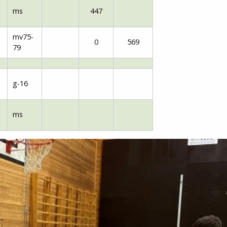
ms
447
mv75-
0
569
79
g-16
ms