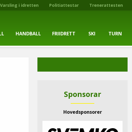
Varsling i idretten
Politiattestar
Trenerattesten
LL
HANDBALL
FRIIDRETT
SKI
TURN
ballgruppa
Om gruppa
Om gruppa
Om turngruppa
Om gruppa
gstider
Kontaktpersonar
Kontaktpersonar
Kontaktpersonar
Kontaktpersonar
tpersonar
Treningstilbod
Treningstilbod
Treningstilbod
Treningstilbod
Sponsorar
elaget
Nyheitsarkiv
Nyheitsarkiv
Treningstid
Nyheitsarkiv
Hovedsponsorer
arkiv
Mediesaker
Mosjonsløp
Medlemsinformasjon
Lysløypas vener