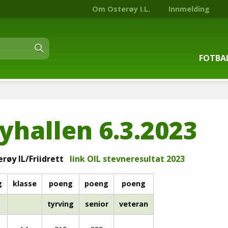
Om Osterøy I.L.
Innmelding
FOTBA
Om fot
yhallen 6.3.2023
Trenin
Kontak
erøy IL/Friidrett
link OIL stevneresultat 2023
Stjern
g
klasse
poeng
poeng
poeng
tyrving
senior
veteran
Nyhets