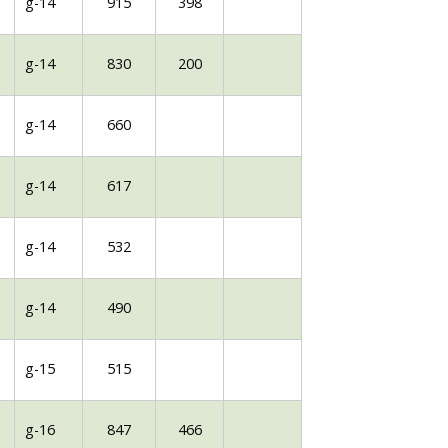
g-14
915
398
Senior
Medie
g-14
830
200
OIL Fo
g-14
660
g-14
617
g-14
532
g-14
490
g-15
515
g-16
847
466