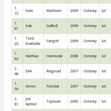
1.
Even
Mathisen
2009
Osterøy
lut
72
1.
Isak
Gullbrå
2009
Osterøy
lut
61
1.
Tord
Sangolt
2009
Osterøy
lut
20
Krakhella
1.
Mathias
Hannisdal
2008
Osterøy
lut
63
2.
Eirik
Reigstad
2007
Osterøy
lut
48
1.
Simon
Fossdal
2007
Osterøy
lut
50
2.
Joe
Tepnuan
2000
Osterøy
lut
81
Aphisit