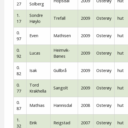
Hopsdal
2009
Osterøy
hut
27
Solberg
1.
Sondre
Trefall
2009
Osterøy
hut
17
Høylo
0.
Even
Mathisen
2009
Osterøy
hut
97
0.
Heimvik-
Lucas
2009
Osterøy
hut
92
Bønes
0.
Isak
Gullbrå
2009
Osterøy
hut
82
0.
Tord
Sangolt
2009
Osterøy
hut
77
Krakhella
0.
Mathias
Hannisdal
2008
Osterøy
hut
87
1.
Eirik
Reigstad
2007
Osterøy
hut
32