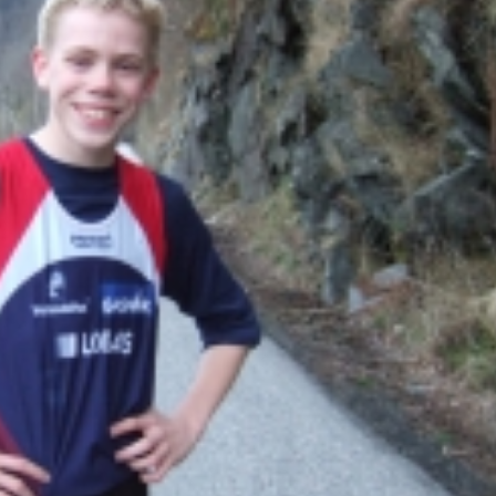
Senior
Medie
OIL Fo