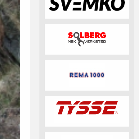
fotball 2026
Aktuell info m.m.
Retningslinjer på trening
saker
Resultat og statistikk
Fotosamtykke
tball Klubbshop
Linkar
Nyheitsarkiv