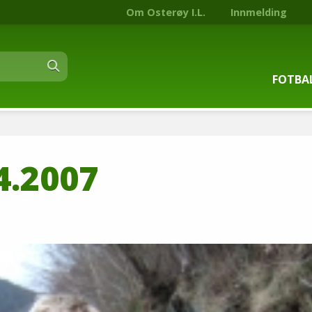
Om Osterøy I.L.
Innmelding
FOTBA
Om fot
4.2007
Trenin
Kontak
Stjern
Nyhets