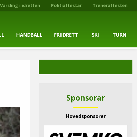
Varsling i idretten
Politiattestar
Trenerattesten
LL
HANDBALL
FRIIDRETT
SKI
TURN
ballgruppa
Om gruppa
Om gruppa
Om turngruppa
Om gruppa
gstider
Kontaktpersonar
Kontaktpersonar
Kontaktpersonar
Kontaktpersonar
tpersonar
Treningstilbod
Treningstilbod
Treningstilbod
Treningstilbod
Sponsorar
elaget
Nyheitsarkiv
Nyheitsarkiv
Treningstid
Nyheitsarkiv
Hovedsponsorer
arkiv
Mediesaker
Mosjonsløp
Medlemsinformasjon
Lysløypas vener