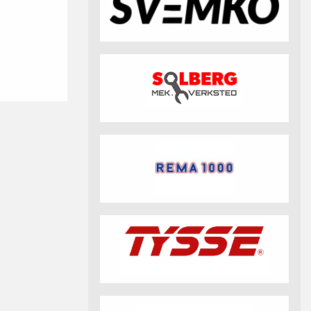
fotball 2026
Aktuell info m.m.
Retningslinjer på trening
saker
Resultat og statistikk
Fotosamtykke
tball Klubbshop
Linkar
Nyheitsarkiv