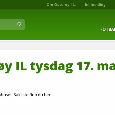
Om Osterøy I.L.
Innmelding
FOTBA
Om fot
øy IL tysdag 17. m
Trenin
Kontak
Stjern
huset. Sakliste finn du her.
Nyhets