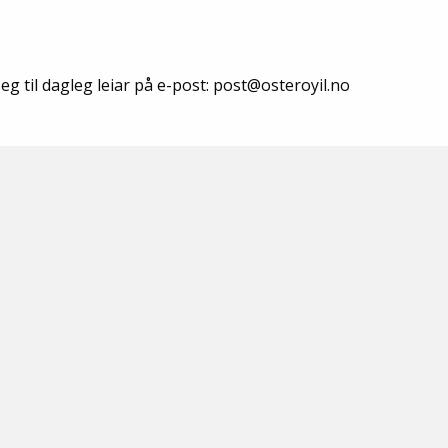
Senior
Medie
g til dagleg leiar på e-post: post@osteroyil.no
OIL Fo