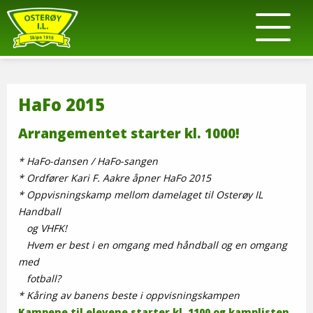
HaFo 2015
Arrangementet starter kl. 1000!
* HaFo-dansen / HaFo-sangen
* Ordfører Kari F. Aakre åpner HaFo 2015
* Oppvisningskamp mellom damelaget til Osterøy IL
Handball
og VHFK!
Hvem er best i en omgang med håndball og en omgang
med
fotball?
* Kåring av banens beste i oppvisningskampen
Kampene til elevene starter kl. 1100 og kamplisten