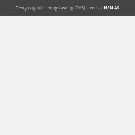
Design og publiseringsløsning (CMS) levert av
NSN AS