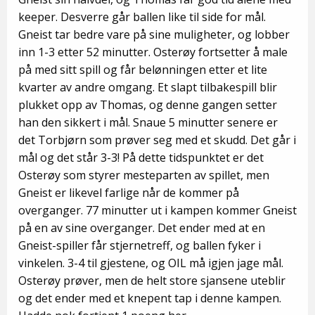
keeper. Desverre går ballen like til side for mål.
Gneist tar bedre vare på sine muligheter, og lobber
inn 1-3 etter 52 minutter. Osterøy fortsetter å male
på med sitt spill og får belønningen etter et lite
kvarter av andre omgang. Et slapt tilbakespill blir
plukket opp av Thomas, og denne gangen setter
han den sikkert i mål. Snaue 5 minutter senere er
det Torbjørn som prøver seg med et skudd. Det går i
mål og det står 3-3! På dette tidspunktet er det
Osterøy som styrer mesteparten av spillet, men
Gneist er likevel farlige når de kommer på
overganger. 77 minutter ut i kampen kommer Gneist
på en av sine overganger. Det ender med at en
Gneist-spiller får stjernetreff, og ballen fyker i
vinkelen. 3-4 til gjestene, og OIL må igjen jage mål.
Osterøy prøver, men de helt store sjansene uteblir
og det ender med et knepent tap i denne kampen.