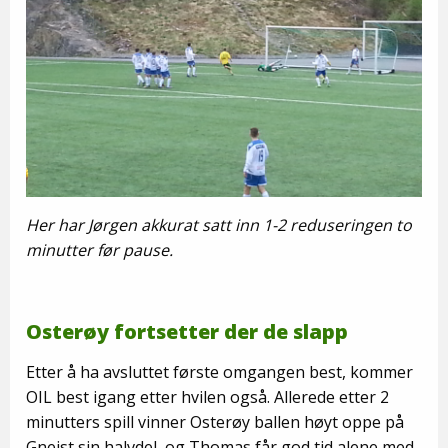
Her har Jørgen akkurat satt inn 1-2 reduseringen to
minutter før pause.
Osterøy fortsetter der de slapp
Etter å ha avsluttet første omgangen best, kommer
OIL best igang etter hvilen også. Allerede etter 2
minutters spill vinner Osterøy ballen høyt oppe på
Gneist sin halvdel, og Thomas får god tid alene med