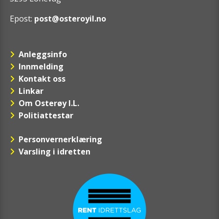
Epost:
post@osteroyil.no
Anleggsinfo
Innmelding
Kontakt oss
Linkar
Om Osterøy I.L.
Politiattestar
Personvernerklæring
Varsling i idretten