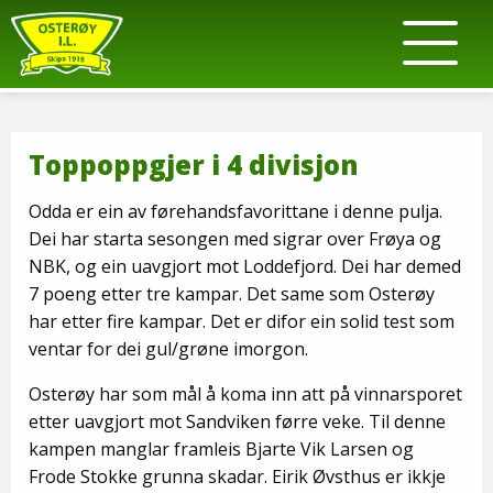
Toppoppgjer i 4 divisjon
Odda er ein av førehandsfavorittane i denne pulja.
Dei har starta sesongen med sigrar over Frøya og
NBK, og ein uavgjort mot Loddefjord. Dei har demed
7 poeng etter tre kampar. Det same som Osterøy
har etter fire kampar. Det er difor ein solid test som
ventar for dei gul/grøne imorgon.
Osterøy har som mål å koma inn att på vinnarsporet
etter uavgjort mot Sandviken førre veke. Til denne
kampen manglar framleis Bjarte Vik Larsen og
Frode Stokke grunna skadar. Eirik Øvsthus er ikkje